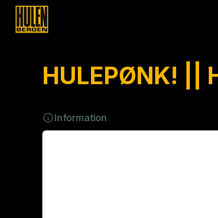
HULEPØNK! || 
Information