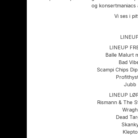
og konsertmaniacs a
Vi ses i pit
LINEUP
LINEUP FR
Balle Malurt 
Bad Vib
Scampi Chips Dip
Profithyst
Jubb
LINEUP LØ
Rismann & The St
Wragh
Dead Tar
Skank
Klepto