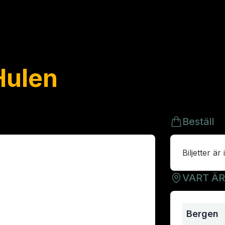
Hulen
Beställ
Biljetter är 
VART Ä
Bergen