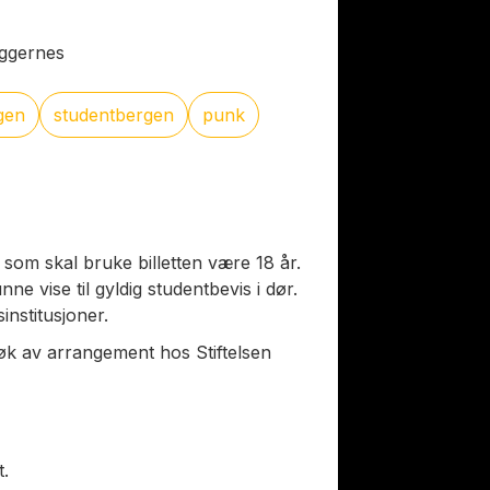
eggernes
gen
studentbergen
punk
som skal bruke billetten være 18 år.
ne vise til gyldig studentbevis i dør.
institusjoner.
k av arrangement hos Stiftelsen
t.