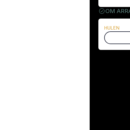
OM ARR
HULEN