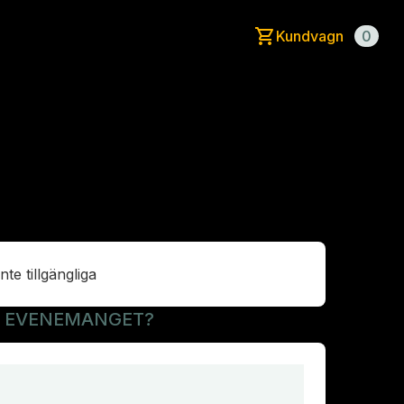
Kundvagn
0
inte tillgängliga
R EVENEMANGET?