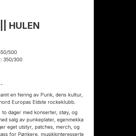
|| HULEN
 550/500
r: 350/300
--
samt en feiring av Punk, dens kultur,
v nord Europas Eldste rockeklubb.
 to dager med konserter, støy, og
med salg av punkeplater, egenmekka
er eget utstyr, patches, merch, og
ass for Pønkere, musikkinteresserte