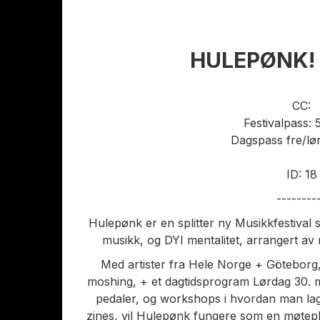
HULEPØNK! 
CC:
Festivalpass:
Dagspass fre/lø
ID: 18
--------
Hulepønk er en splitter ny Musikkfestival 
musikk, og DYI mentalitet, arrangert a
Med artister fra Hele Norge + Göteborg,
moshing, + et dagtidsprogram Lørdag 30. 
pedaler, og workshops i hvordan man lag
zines, vil Hulepønk fungere som en møtepl