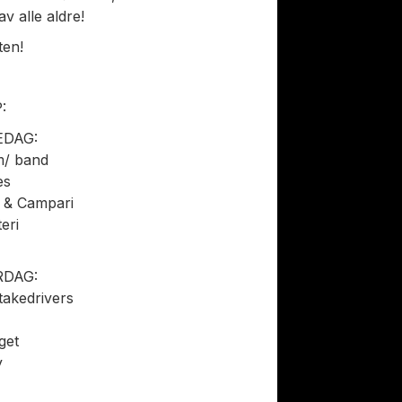
v alle aldre!
ten!
:
EDAG:
m/ band
es
 & Campari
eri
RDAG:
akedrivers
get
y