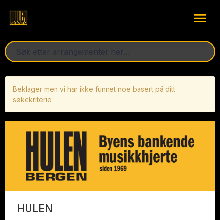
Beklager men vi har ikke funnet noe basert på ditt
søkekriterie
HULEN