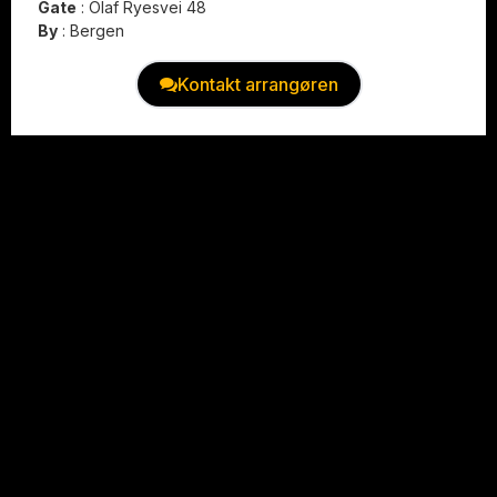
Gate
:
Olaf Ryesvei 48
By
:
Bergen
Kontakt arrangøren