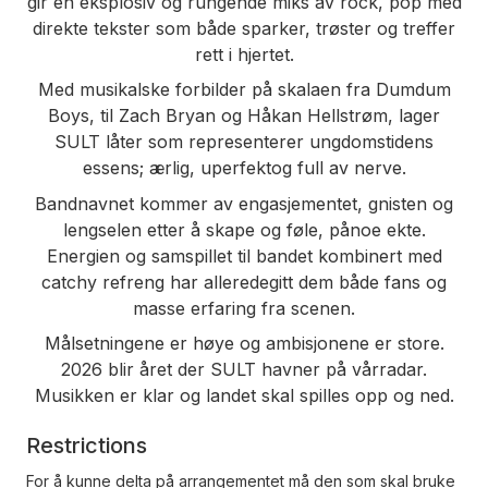
gir en eksplosiv og rungende miks av rock, pop med
direkte tekster som både sparker, trøster og treffer
rett i hjertet.
Med musikalske forbilder på skalaen fra Dumdum
Boys, til Zach Bryan og Håkan Hellstrøm, lager
SULT låter som representerer ungdomstidens
essens; ærlig, uperfektog full av nerve.
Bandnavnet kommer av engasjementet, gnisten og
lengselen etter å skape og føle, pånoe ekte.
Energien og samspillet til bandet kombinert med
catchy refreng har alleredegitt dem både fans og
masse erfaring fra scenen.
Målsetningene er høye og ambisjonene er store.
2026 blir året der SULT havner på vårradar.
Musikken er klar og landet skal spilles opp og ned.
Restrictions
For å kunne delta på arrangementet må den som skal bruke