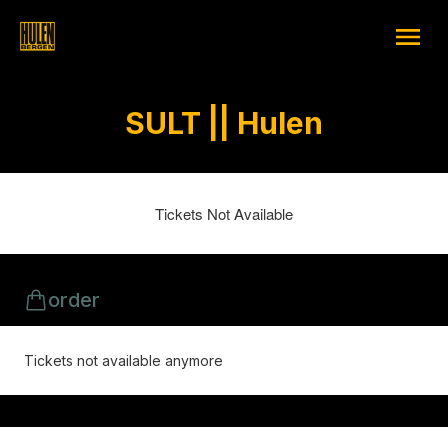
SULT || Hulen
Tickets Not Available
order
Tickets not available anymore