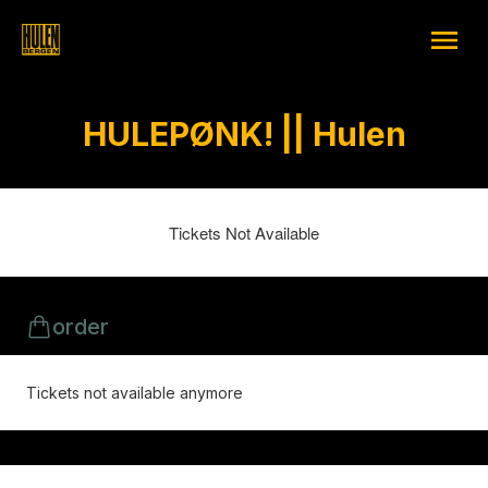
HULEPØNK! || Hulen
Tickets Not Available
order
Tickets not available anymore